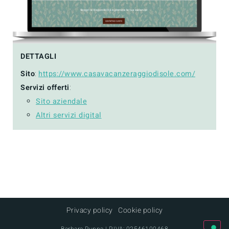
DETTAGLI
Sito
:
https://www.casavacanzeraggiodisole.com/
Servizi offerti
:
Sito aziendale
Altri servizi digital
Privacy policy
|
Cookie policy
Barbara Puppa | P.IVA: 02546100468