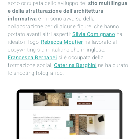
sono occupata dello sviluppo del
sito multilingua
e della strutturazione dell’architettura
informativa
e mi sono avvalsa della
collaborazione per di alcune figure, che hanno
portato avanti altri aspetti:
Silvia Comignano
ha
ideato il logo;
Rebecca Moutier
ha lavorato al
copywriting sia in italiano che in inglese;
Francesca Bernabei
si è occupata della
formazione social;
Caterina Barghini
ne ha curato
lo shooting fotografico.