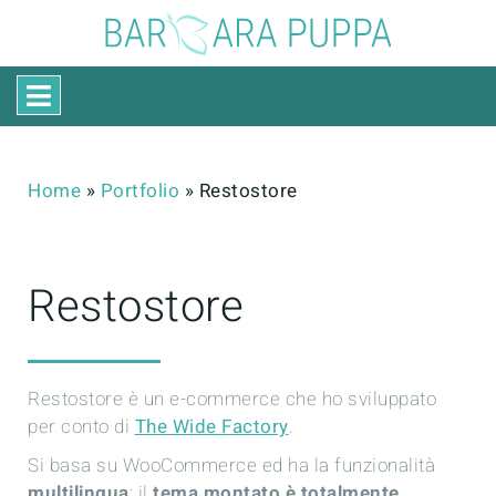
Home
»
Portfolio
»
Restostore
Restostore
Restostore è un e-commerce che ho sviluppato
per conto di
The Wide Factory
.
Si basa su WooCommerce ed ha la funzionalità
multilingua
; il
tema montato è totalmente